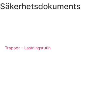
Säkerhetsdokuments
Instruktioner för framkomlighet och säkerhet
Lastsäkringsrutin höga balkar
Trappor – Lastningsrutin
Lossning med sele förankrad i galge
Väggar som vandrar
Lossning med riskanalys
Följesedel (Mall)
Lista på avvikelser följesedel