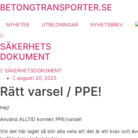
BETONGTRANSPORTER.SE
Hoppa
till
innehåll
NYHETER
UTBILDNINGAR
NYHETSBREV
SÄKERHETS
DOKUMENT
SÄKERHETSDOKUMENT
augusti 20, 2025
Rätt varsel / PPE!
Hej!
Använd ALLTID korrekt PPE/varsel!
Vid det här laget så bör alla veta att det är ett krav och ä