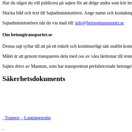
Har du något du vill publicera på sajten för att delge andra som kör b
Skicka bild och text till Sajtadministratören. Ange namn och kontaktupp
Sajtadministratören når du via mail till:
info@betongtransporter.se
Om betongtransporter.se
Denna sajt syftar till att på ett enkelt och kontinuerligt sätt snabbt
Målet är att genom transparens dela med oss av våra lärdomar till reste
Sajten drivs av Mantum, som har transporterat prefabricerade beto
Säkerhetsdokuments
Instruktioner för framkomlighet och säkerhet
Lastsäkringsrutin höga balkar
Trappor – Lastningsrutin