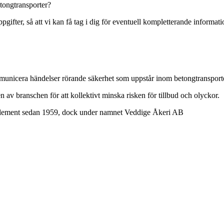
etongtransporter?
gifter, så att vi kan få tag i dig för eventuell kompletterande informati
 kommunicera händelser rörande säkerhet som uppstår inom betongtransporte
n av branschen för att kollektivt minska risken för tillbud och olyckor.
ngelement sedan 1959, dock under namnet Veddige Åkeri AB