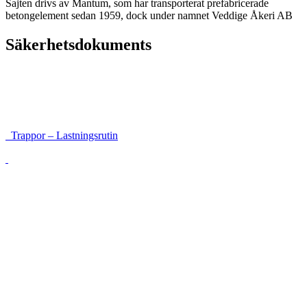
Sajten drivs av Mantum, som har transporterat prefabricerade
betongelement sedan 1959, dock under namnet Veddige Åkeri AB
Säkerhetsdokuments
Instruktioner för framkomlighet och säkerhet
Lastsäkringsrutin höga balkar
Trappor – Lastningsrutin
Lossning med sele förankrad i galge
Väggar som vandrar
Lossning med riskanalys
Följesedel (Mall)
Lista på avvikelser följesedel
Körinstruktion