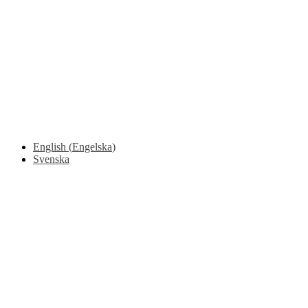
Säkerhet kring bygelflak
Flytt av grind / galge med stropp
Flytt av bockar med individuell lastsäkring
Instruktioner för framkomlighet och säkerhet ljus version
Instruktioner vid lossning
English
(
Engelska
)
Svenska