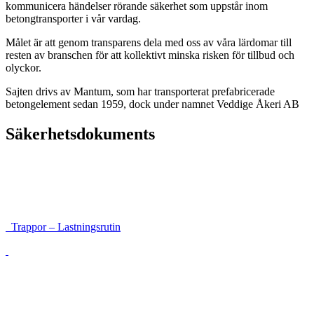
kommunicera händelser rörande säkerhet som uppstår inom
betongtransporter i vår vardag.
Målet är att genom transparens dela med oss av våra lärdomar till
resten av branschen för att kollektivt minska risken för tillbud och
olyckor.
Sajten drivs av Mantum, som har transporterat prefabricerade
betongelement sedan 1959, dock under namnet Veddige Åkeri AB
Säkerhetsdokuments
Instruktioner för framkomlighet och säkerhet
Lastsäkringsrutin höga balkar
Trappor – Lastningsrutin
Lossning med sele förankrad i galge
Väggar som vandrar
Lossning med riskanalys