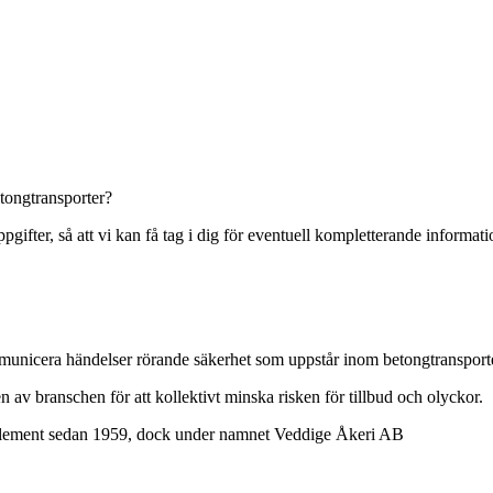
etongtransporter?
gifter, så att vi kan få tag i dig för eventuell kompletterande informati
 kommunicera händelser rörande säkerhet som uppstår inom betongtransporte
n av branschen för att kollektivt minska risken för tillbud och olyckor.
ngelement sedan 1959, dock under namnet Veddige Åkeri AB