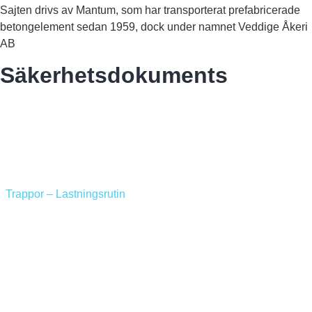
Sajten drivs av Mantum, som har transporterat prefabricerade
betongelement sedan 1959, dock under namnet Veddige Åkeri
AB
Säkerhetsdokuments
Instruktioner för framkomlighet och säkerhet
Lastsäkringsrutin höga balkar
Trappor – Lastningsrutin
Lossning med sele förankrad i galge
Väggar som vandrar
Lossning med riskanalys