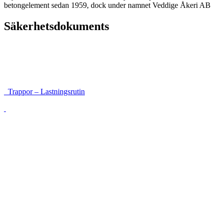
betongelement sedan 1959, dock under namnet Veddige Åkeri AB
Säkerhetsdokuments
Instruktioner för framkomlighet och säkerhet
Lastsäkringsrutin höga balkar
Trappor – Lastningsrutin
Lossning med sele förankrad i galge
Väggar som vandrar
Lossning med riskanalys
Följesedel (Mall)
Lista på avvikelser följesedel
Körinstruktion