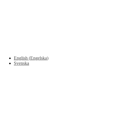
Säkerhet kring bygelflak
Flytt av grind / galge med stropp
Flytt av bockar med individuell lastsäkring
Instruktioner för framkomlighet och säkerhet ljus version
Instruktioner vid lossning
English
(
Engelska
)
Svenska