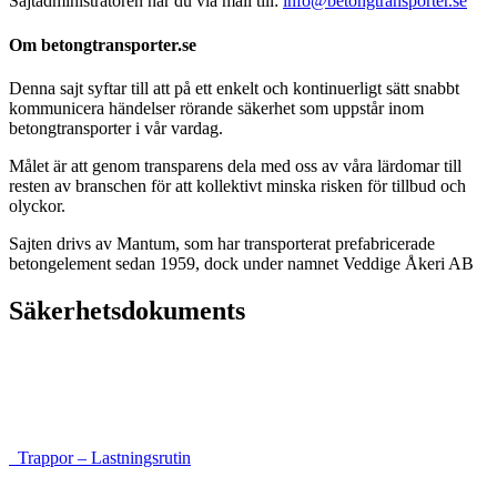
Sajtadministratören når du via mail till:
info@betongtransporter.se
Om betongtransporter.se
Denna sajt syftar till att på ett enkelt och kontinuerligt sätt snabbt
kommunicera händelser rörande säkerhet som uppstår inom
betongtransporter i vår vardag.
Målet är att genom transparens dela med oss av våra lärdomar till
resten av branschen för att kollektivt minska risken för tillbud och
olyckor.
Sajten drivs av Mantum, som har transporterat prefabricerade
betongelement sedan 1959, dock under namnet Veddige Åkeri AB
Säkerhetsdokuments
Instruktioner för framkomlighet och säkerhet
Lastsäkringsrutin höga balkar
Trappor – Lastningsrutin