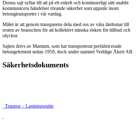
Denna sajt syftar till att på ett enkelt och kontinuerligt sätt snabbt
kommunicera händelser rörande säkerhet som uppstår inom
betongtransporter i vår vardag.
Målet är att genom transparens dela med oss av våra lärdomar till
resten av branschen för att kollektivt minska risken för tillbud och
olyckor.
Sajten drivs av Mantum, som har transporterat prefabricerade
betongelement sedan 1959, dock under namnet Veddige Åkeri AB
Säkerhetsdokuments
Instruktioner för framkomlighet och säkerhet
Lastsäkringsrutin höga balkar
Trappor – Lastningsrutin
Lossning med sele förankrad i galge
Väggar som vandrar