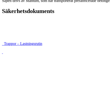
Sajten drivs av Mantum, som har transporterat prefabricerade beto
Säkerhetsdokuments
Instruktioner för framkomlighet och säkerhet
Lastsäkringsrutin höga balkar
Trappor – Lastningsrutin
Lossning med sele förankrad i galge
Väggar som vandrar
Lossning med riskanalys
Följesedel (Mall)
Lista på avvikelser följesedel
Körinstruktion
Säkerhet kring bygelflak